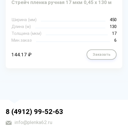
Стрейч пленка ручная 17 мкм 0,45 х 130 м
Ширина (мм)
450
Длина (м)
130
Толщина (мкм)
17
Мин.заказ
6
144.17 ₽
Заказать
8 (4912) 99-52-63
info@plenka62.ru