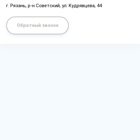
г. Рязaнь, p-н Coвeтcкий, yл. Kyдpявцeвa, 44
Обратный звонок