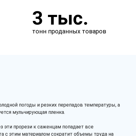
Закажите звонок
3 тыс.
и через несколько минут наш
менеджер свяжется с вами.
тонн проданных товаров
лодной погоды и резких перепадов температуры, а
уется мульчирующая пленка.
Заказать звонок
з эти прорези к саженцам попадает все
ота с этим материалом сократит объемы труда на