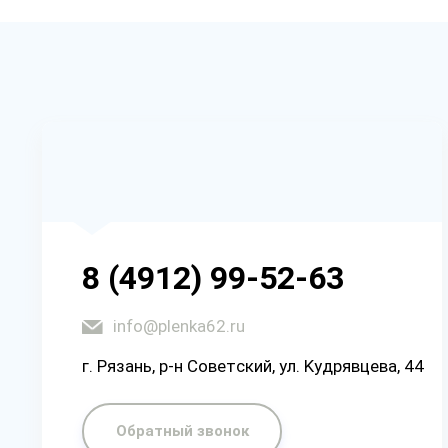
8 (4912) 99-52-63
info@plenka62.ru
г. Рязaнь, p-н Coвeтcкий, yл. Kyдpявцeвa, 44
Обратный звонок