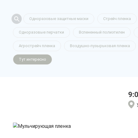
Одноразовые защитные маски
Стрейч пленка
Одноразовые перчатки
Вспененный полиэтилен
Мульчирую
Агрострейч пленка
Воздушно-пузырьковая пленка
Тут интересно
в Рязани
9:
только приятные цен