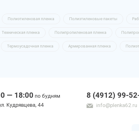
Полиэтиленовая пленка
Полиэтиленовые пакеты
Раб
Техническая пленка
Полипропиленовая пленка
Полипро
щая пленка
Термоусадочная пленка
Армированная пленка
Полиэ
00 — 18:00
8 (4912) 99-52
по будням
ы
yл. Kyдpявцeвa, 44
info@plenka62.ru