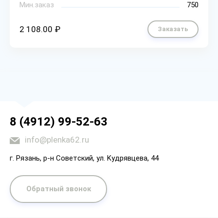
Мин.заказ
750
2 108.00 ₽
Заказать
8 (4912) 99-52-63
info@plenka62.ru
г. Рязaнь, p-н Coвeтcкий, yл. Kyдpявцeвa, 44
Обратный звонок