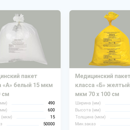
инский пакет
Медицинский паке
а «А» белый 15 мкм
класса «Б» желтый
0 см
мкм 70 х 100 см
(мм)
490
Ширина (мм)
(мм)
600
Высота (мм)
 (мкм)
15
Толщина (мкм)
з
50000
Мин.заказ