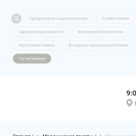
Одноразовые защитные маски
Стрейч пленка
Одноразовые перчатки
Вспененный полиэтилен
Агрострейч пленка
Воздушно-пузырьковая пленка
Тут интересно
9: