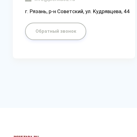
г. Рязaнь, p-н Coвeтcкий, yл. Kyдpявцeвa, 44
Обратный звонок