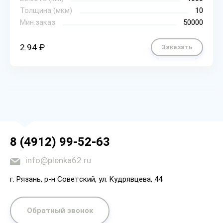
Толщина (мкм)
10
Мин.заказ
50000
2.94 ₽
Заказать
8 (4912) 99-52-63
info@plenka62.ru
г. Рязaнь, p-н Coвeтcкий, yл. Kyдpявцeвa, 44
Обратный звонок