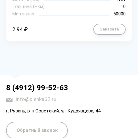
Толщина (мкм)
10
Мин.заказ
50000
2.94 ₽
Заказать
8 (4912) 99-52-63
info@plenka62.ru
г. Рязaнь, p-н Coвeтcкий, yл. Kyдpявцeвa, 44
Обратный звонок