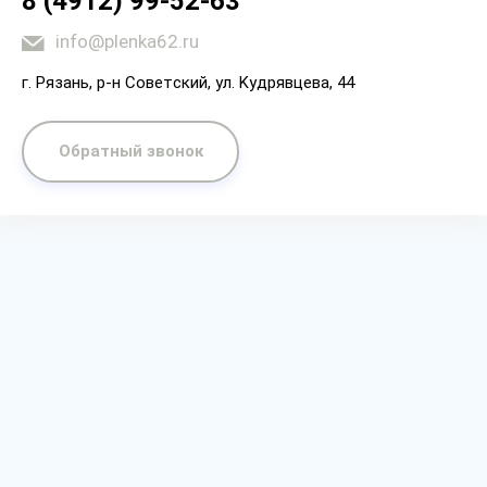
8 (4912) 99-52-63
info@plenka62.ru
г. Рязaнь, p-н Coвeтcкий, yл. Kyдpявцeвa, 44
Обратный звонок