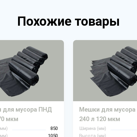
Похожие товары
 для мусора ПНД
Мешки для мусора
70 мкм
240 л 120 мкм
(мм)
850
Ширина (мм)
(мм)
1050
Высота (мм)