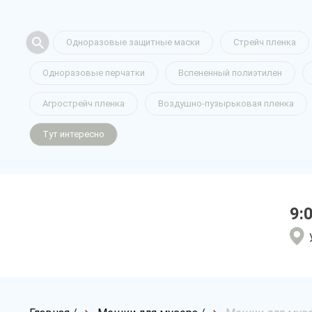
Одноразовые защитные маски
Стрейч пленка
Одноразовые перчатки
Вспененный полиэтилен
Агрострейч пленка
Воздушно-пузырьковая пленка
Тут интересно
9: