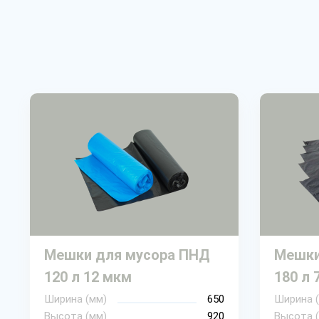
Мешки для мусора ПНД
Мешки
120 л 12 мкм
180 л 
Ширина (мм)
650
Ширина 
Высота (мм)
920
Высота 