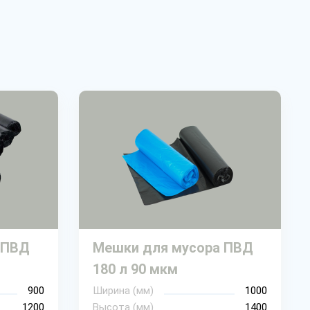
 ПВД
Мешки для мусора ПВД
180 л 90 мкм
900
Ширина (мм)
1000
1200
Высота (мм)
1400