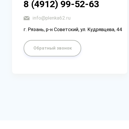
8 (4912) 99-52-63
info@plenka62.ru
г. Рязaнь, p-н Coвeтcкий, yл. Kyдpявцeвa, 44
Обратный звонок