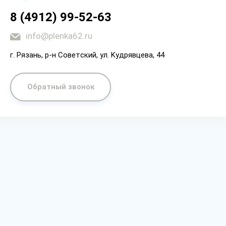
8 (4912) 99-52-63
info@plenka62.ru
г. Рязaнь, p-н Coвeтcкий, yл. Kyдpявцeвa, 44
Обратный звонок