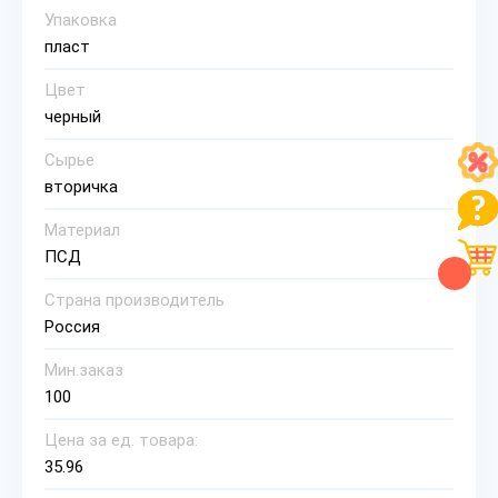
Упаковка
пласт
Цвет
черный
Сырье
вторичка
Материал
ПСД
Страна производитель
Россия
Мин.заказ
100
Цена за ед. товара:
35.96