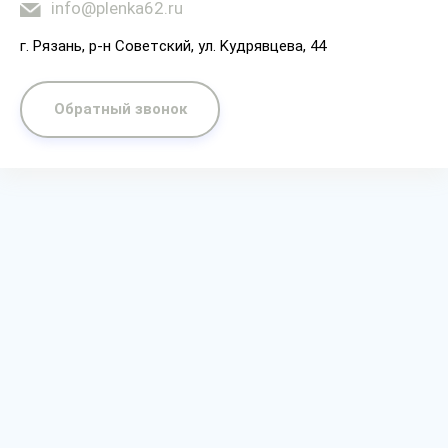
info@plenka62.ru
г. Рязaнь, p-н Coвeтcкий, yл. Kyдpявцeвa, 44
Обратный звонок