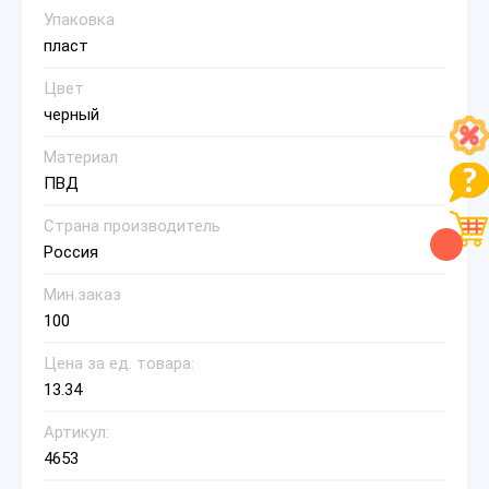
Упаковка
пласт
Цвет
черный
Материал
ПВД
Страна производитель
Россия
Мин.заказ
100
Цена за ед. товара:
13.34
Артикул:
4653