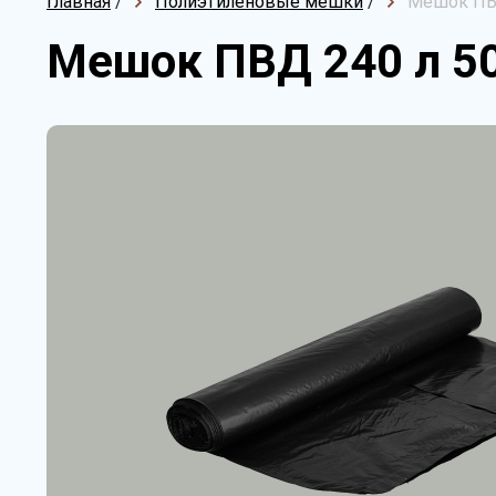
Главная
/
Полиэтиленовые мешки
/
Мешок ПВ
Мешок ПВД 240 л 5