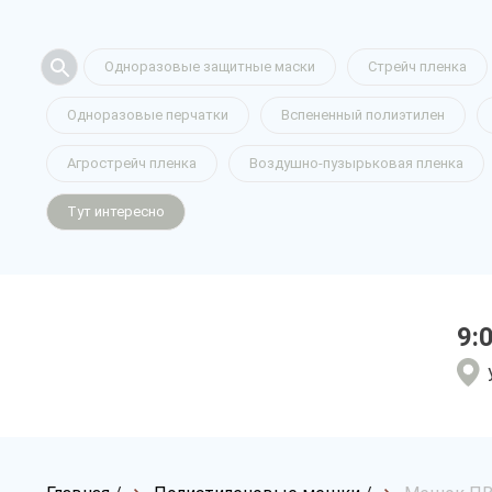
Одноразовые защитные маски
Стрейч пленка
Одноразовые перчатки
Вспененный полиэтилен
Агрострейч пленка
Воздушно-пузырьковая пленка
Тут интересно
9: