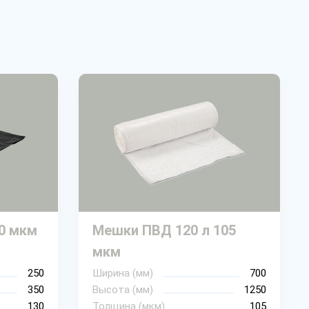
0 мкм
Мешки ПВД 120 л 105
мкм
250
Ширина (мм)
700
350
Высота (мм)
1250
130
Толщина (мкм)
105