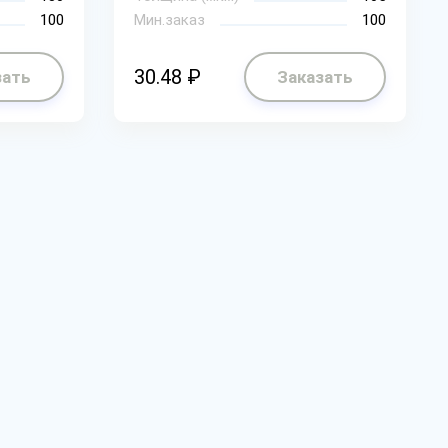
100
Мин.заказ
100
30.48 ₽
зать
Заказать