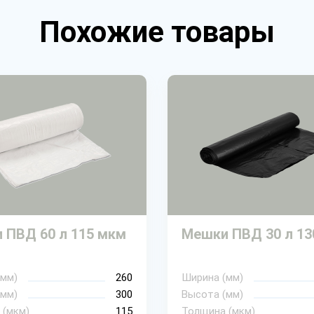
Похожие товары
 ПВД 60 л 115 мкм
Мешки ПВД 30 л 13
(мм)
260
Ширина (мм)
(мм)
300
Высота (мм)
 (мкм)
115
Толщина (мкм)