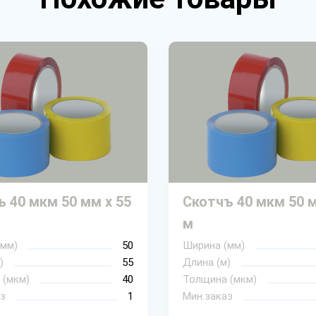
 40 мкм 50 мм х 55
Скотчъ 40 мкм 50 м
м
(мм)
50
Ширина (мм)
)
55
Длина (м)
 (мкм)
40
Толщина (мкм)
з
1
Мин.заказ