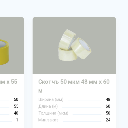
м х 55
Скотчъ 50 мкм 48 мм х 60
м
50
Ширина (мм)
48
55
Длина (м)
60
40
Толщина (мкм)
50
1
Мин.заказ
24