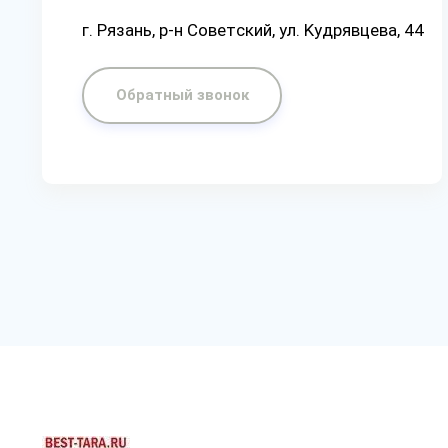
г. Рязaнь, p-н Coвeтcкий, yл. Kyдpявцeвa, 44
Обратный звонок