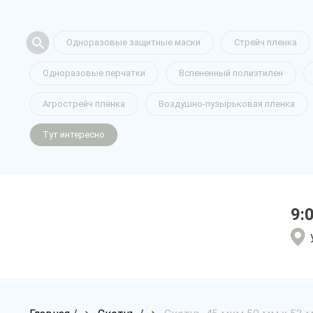
Одноразовые защитные маски
Стрейч пленка
Одноразовые перчатки
Вспененный полиэтилен
Агрострейч пленка
Воздушно-пузырьковая пленка
Тут интересно
9: