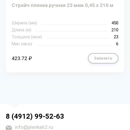
Стрейч пленка ручная 23 мкм 0,45 х 210 м
Ширина (мм)
450
Длина (м)
210
Толщина (мкм)
23
Мин.заказ
6
423.72 ₽
Заказать
8 (4912) 99-52-63
info@plenka62.ru