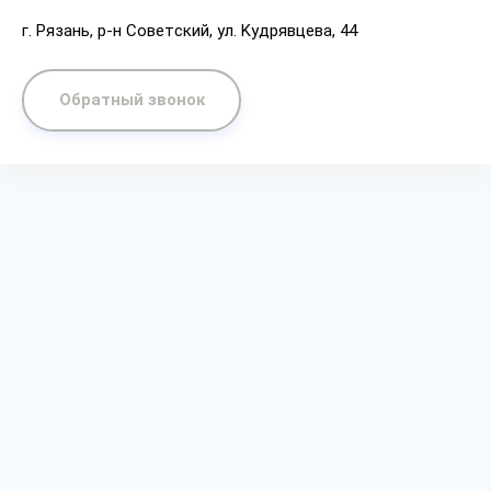
г. Рязaнь, p-н Coвeтcкий, yл. Kyдpявцeвa, 44
Обратный звонок