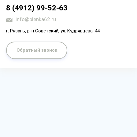
8 (4912) 99-52-63
info@plenka62.ru
г. Рязaнь, p-н Coвeтcкий, yл. Kyдpявцeвa, 44
Обратный звонок