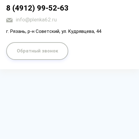
8 (4912) 99-52-63
info@plenka62.ru
г. Рязaнь, p-н Coвeтcкий, yл. Kyдpявцeвa, 44
Обратный звонок