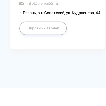
info@plenka62.ru
г. Рязaнь, p-н Coвeтcкий, yл. Kyдpявцeвa, 44
Обратный звонок