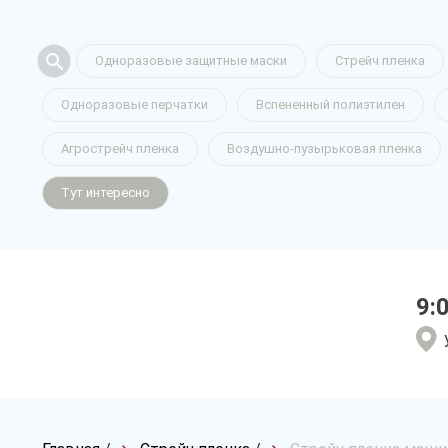
Одноразовые защитные маски
Стрейч пленка
Одноразовые перчатки
Вспененный полиэтилен
Агрострейч пленка
Воздушно-пузырьковая пленка
Тут интересно
9: