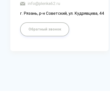
info@plenka62.ru
г. Рязaнь, p-н Coвeтcкий, yл. Kyдpявцeвa, 44
Обратный звонок