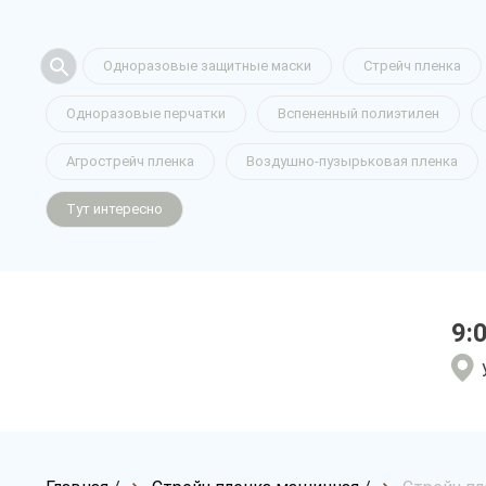
Одноразовые защитные маски
Стрейч пленка
Одноразовые перчатки
Вспененный полиэтилен
Агрострейч пленка
Воздушно-пузырьковая пленка
Тут интересно
9: