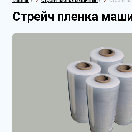
Главная
/
Стрейч пленка машинная
/
Стрейч пл
Стрейч пленка маши