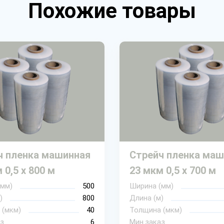
Похожие товары
ч пленка машинная
Стрейч пленка маш
 0,5 х 800 м
23 мкм 0,5 х 700 м
(мм)
500
Ширина (мм)
)
800
Длина (м)
 (мкм)
40
Толщина (мкм)
з
6
Мин.заказ