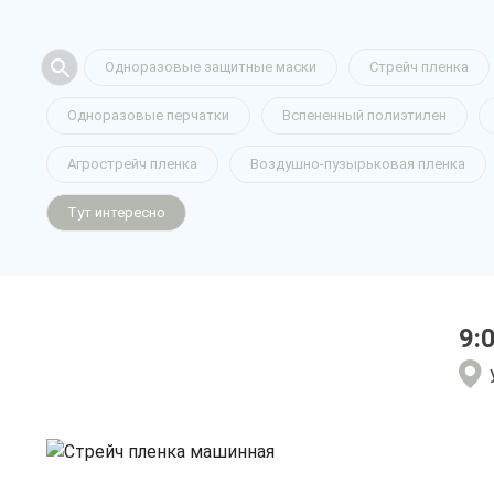
Стрейч пле
Одноразовые защитные маски
Стрейч пленка
Одноразовые перчатки
Вспененный полиэтилен
машинная
Агрострейч пленка
Воздушно-пузырьковая пленка
Тут интересно
в Рязани
9:
только приятные цен