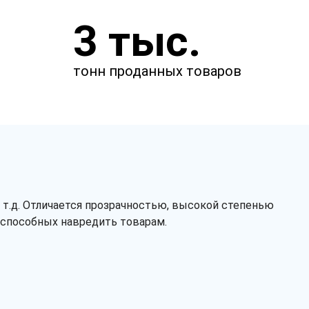
Закажите звонок
3 тыс.
и через несколько минут наш
менеджер свяжется с вами.
тонн проданных товаров
 т.д. Отличается прозрачностью, высокой степенью
, способных навредить товарам.
Заказать звонок