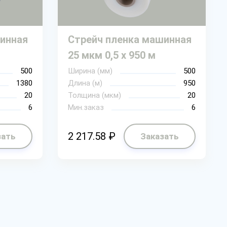
инная
Стрейч пленка машинная
25 мкм 0,5 х 950 м
500
Ширина (мм)
500
1380
Длина (м)
950
20
Толщина (мкм)
20
6
Мин.заказ
6
2 217.58 ₽
зать
Заказать