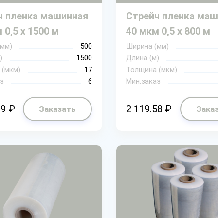
ч пленка машинная
Стрейч пленка маш
 0,5 х 1500 м
40 мкм 0,5 х 800 м
(мм)
500
Ширина (мм)
)
1500
Длина (м)
 (мкм)
17
Толщина (мкм)
з
6
Мин.заказ
89 ₽
2 119.58 ₽
Заказать
Зака