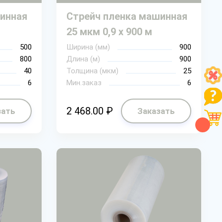
инная
Стрейч пленка машинная
25 мкм 0,9 х 900 м
500
Ширина (мм)
900
800
Длина (м)
900
40
Толщина (мкм)
25
6
Мин.заказ
6
2 468.00 ₽
зать
Заказать