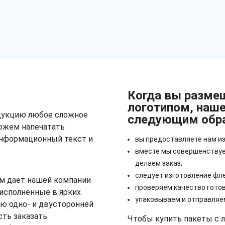
Когда вы размещ
логотипом, наше
дукцию любое сложное
следующим обр
ожем напечатать
информационный текст и
вы предоставляете нам из
вместе мы совершенствуе
делаем заказ;
следует изготовление фл
м дает нашей компании
проверяем качество готов
исполненные в ярких
упаковываем и отправляе
ю одно- и двусторонней
сть заказать
Чтобы купить пакеты с л