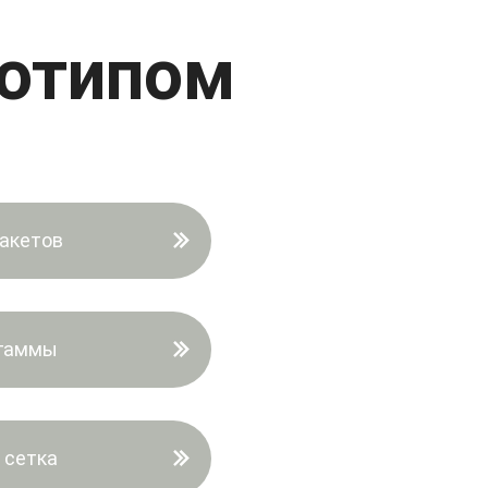
готипом
акетов
 гаммы
 сетка