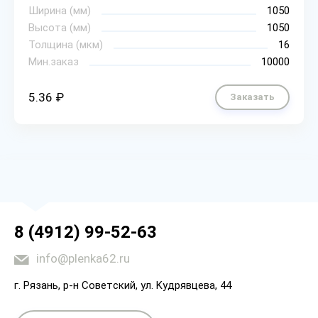
Ширина (мм)
1050
Высота (мм)
1050
Толщина (мкм)
16
Мин.заказ
10000
5.36 ₽
Заказать
8 (4912) 99-52-63
info@plenka62.ru
г. Рязaнь, p-н Coвeтcкий, yл. Kyдpявцeвa, 44