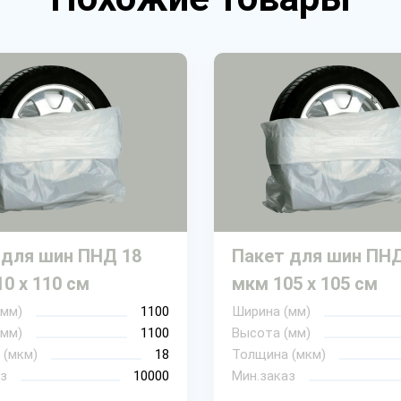
 для шин ПНД 18
Пакет для шин ПНД
0 х 110 см
мкм 105 х 105 см
(мм)
1100
Ширина (мм)
(мм)
1100
Высота (мм)
 (мкм)
18
Толщина (мкм)
з
10000
Мин.заказ