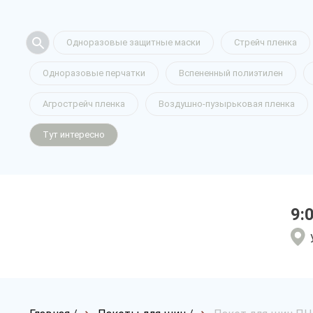
Одноразовые защитные маски
Стрейч пленка
Одноразовые перчатки
Вспененный полиэтилен
Агрострейч пленка
Воздушно-пузырьковая пленка
Тут интересно
9: