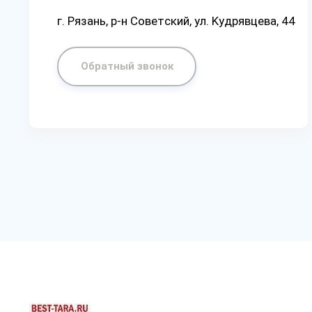
г. Рязaнь, p-н Coвeтcкий, yл. Kyдpявцeвa, 44
Обратный звонок