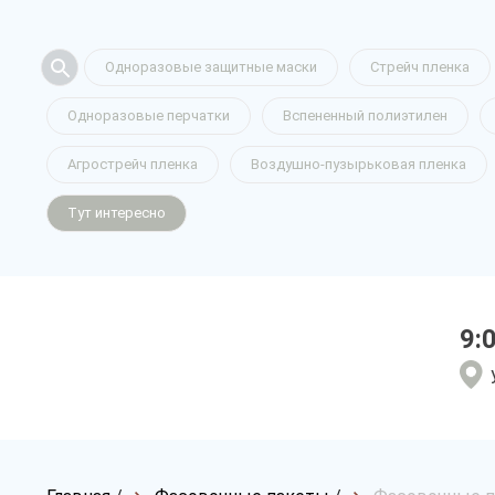
Одноразовые защитные маски
Стрейч пленка
Одноразовые перчатки
Вспененный полиэтилен
Агрострейч пленка
Воздушно-пузырьковая пленка
Тут интересно
9: