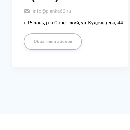
info@plenka62.ru
г. Рязaнь, p-н Coвeтcкий, yл. Kyдpявцeвa, 44
Обратный звонок